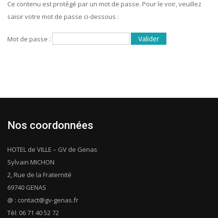
Ce contenu est protégé par un mot de passe. Pour le voir, veuillez
saisir votre mot de passe ci-dessous :
Mot de passe :
Nos coordonnées
HOTEL de VILLE – GV de Genas
Sylvain MICHON
2, Rue de la Fraternité
69740 GENAS
@ : contact@gv-genas.fr
Tèl: 06 71 40 52 72