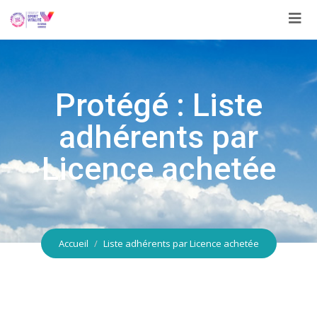
Aller
au
contenu
Protégé : Liste
adhérents par
Licence achetée
Accueil
Liste adhérents par Licence achetée