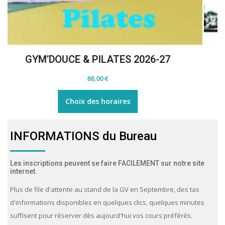
Gym Chinoise 2026-27
132,00
€
Ce
Choix des horaires
produit
a
plusieurs
INFORMATIONS du Bureau
variations.
Les
Les inscriptions peuvent se faire FACILEMENT sur notre site
options
internet.
peuvent
Plus de file d'attente au stand de la GV en Septembre, des tas
être
d'informations disponibles en quelques clics, quelques minutes
choisies
suffisent pour réserver dès aujourd'hui vos cours préférés.
sur