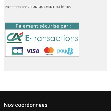
la
Paiements par CB
UNIQUEMENT
sur le site.
page
du
produit
Nos coordonnées