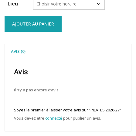
Lieu
quantité
AJOUTER AU PANIER
de
PILATES
2026-
27
AVIS (0)
Avis
Il n’y a pas encore d’avis.
Soyez le premier à laisser votre avis sur “PILATES 2026-27”
Vous devez être
connecté
pour publier un avis.