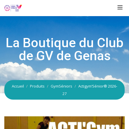
Aller
au
contenu
La Boutique du Club
de GV de Genas
Accueil
Produits
GymSéniors
Actigym’Sénior® 2026-
27