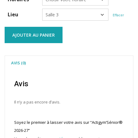
Lieu
Effacer
quantité
AJOUTER AU PANIER
de
Actigym'Sénior®
2026-
27
AVIS (0)
Avis
Il n’y a pas encore d’avis.
Soyez le premier à laisser votre avis sur “Actigym’Sénior®
2026-27”