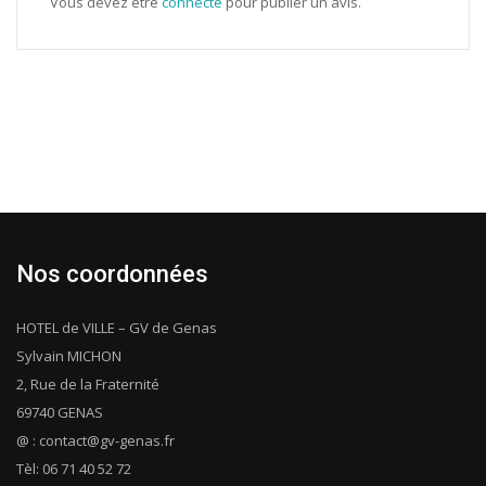
Vous devez être
connecté
pour publier un avis.
Nos coordonnées
HOTEL de VILLE – GV de Genas
Sylvain MICHON
2, Rue de la Fraternité
69740 GENAS
@ : contact@gv-genas.fr
Tèl: 06 71 40 52 72