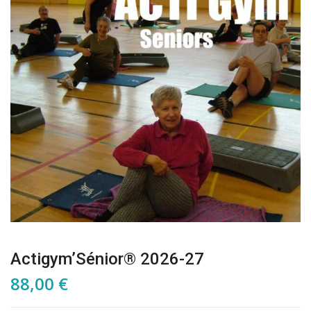
Actigym’Sénior® 2026-27
88,00
€