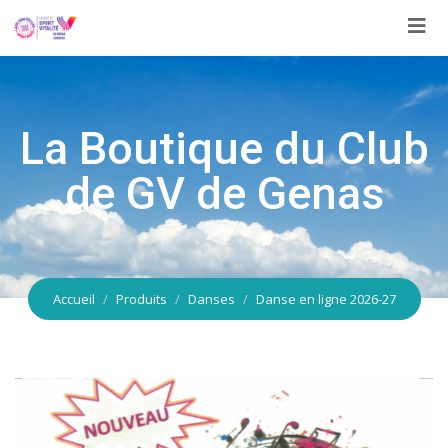
Aller
au
contenu
La Boutique du Club
de GV de Genas
Accueil
Produits
Danses
Danse en ligne 2026-27