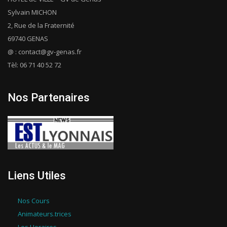
sur
Sylvain MICHON
la
2, Rue de la Fraternité
page
69740 GENAS
du
@ : contact@gv-genas.fr
produit
Tèl: 06 71 40 52 72
Nos Partenaires
Liens Utiles
Nos Cours
Animateurs.trices