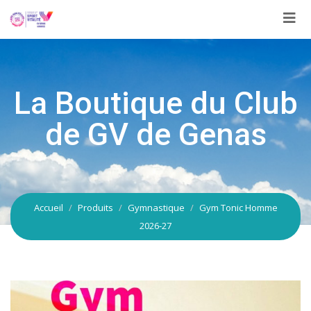
Aller
au
contenu
La Boutique du Club
de GV de Genas
Accueil
Produits
Gymnastique
Gym Tonic Homme
2026-27